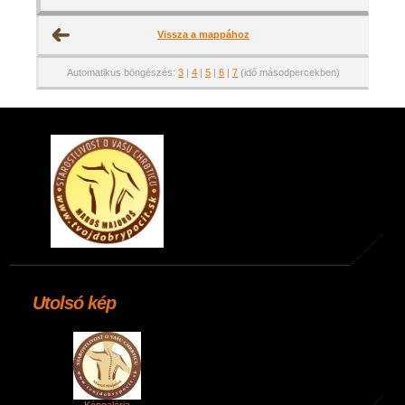
Vissza a mappához
Automatikus böngészés:
3
|
4
|
5
|
6
|
7
(idő másodpercekben)
Utolsó kép
Képgaléria