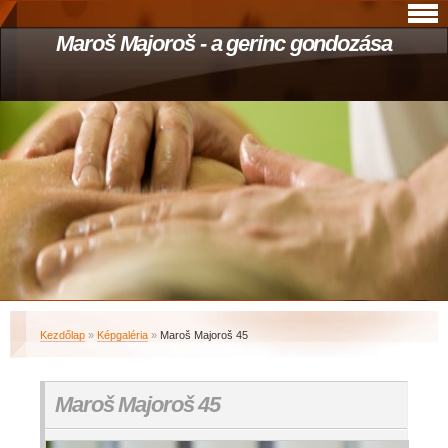
Maroš Majoroš - a gerinc gondozása
Kezdőlap
»
Képgaléria
»
Maroš Majoroš 45
Maroš Majoroš 45