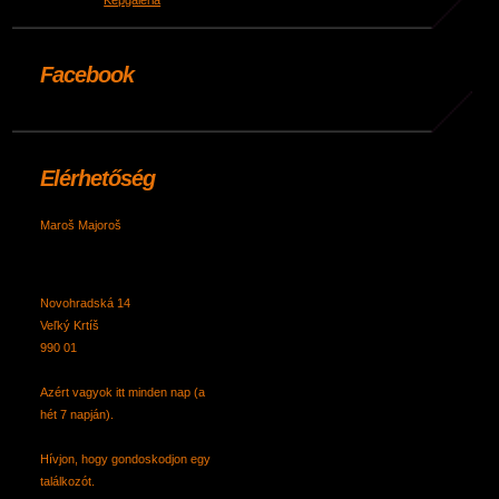
Facebook
Elérhetőség
Maroš Majoroš
Novohradská 14
Veľký Krtíš
990 01
Azért vagyok itt minden nap (a
hét 7 napján).
Hívjon, hogy gondoskodjon egy
találkozót.