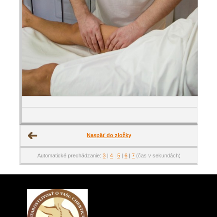
Naspäť do zložky
Automatické prechádzanie:
3
|
4
|
5
|
6
|
7
(čas v sekundách)