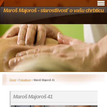
Maroš Majoroš - starostlivosť o vašu chrbticu
Úvod
»
Fotoalbum
»
Maroš Majoroš 41
Maroš Majoroš 41