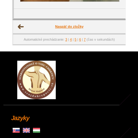
Naspäť do zložky
Automatické prechádzanie:
3
|
4
|
5
|
6
|
7
(čas v sekundách)
Jazyky