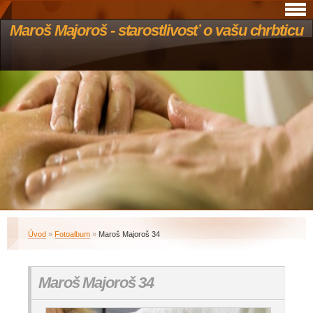
Maroš Majoroš - starostlivosť o vašu chrbticu
Úvod
»
Fotoalbum
»
Maroš Majoroš 34
Maroš Majoroš 34