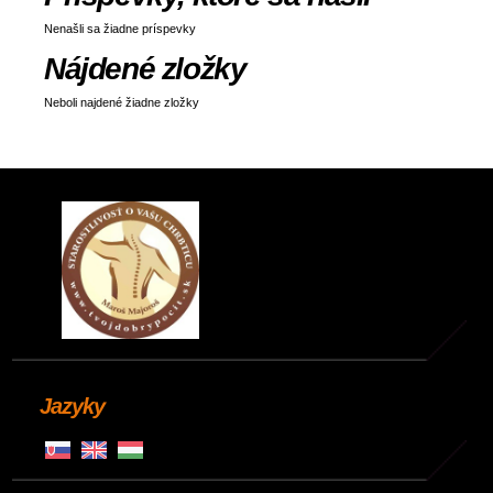
Nenašli sa žiadne príspevky
Nájdené zložky
Neboli najdené žiadne zložky
Jazyky