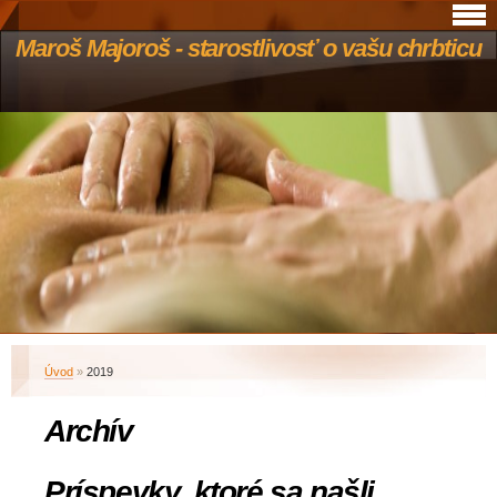
Maroš Majoroš - starostlivosť o vašu chrbticu
Úvod
»
2019
Archív
Príspevky, ktoré sa našli